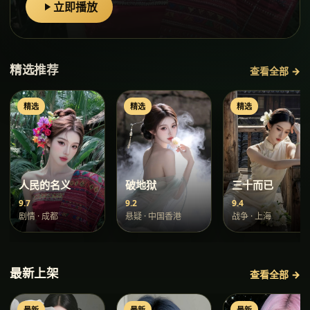
立即播放
精选推荐
查看全部 →
精选
精选
精选
人民的名义
破地狱
三十而已
9.7
9.2
9.4
剧情
·
成都
悬疑
·
中国香港
战争
·
上海
最新上架
查看全部 →
最新
最新
最新