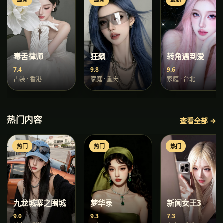
毒舌律师
狂飙
转角遇到爱
7.4
9.8
9.6
古装
·
香港
家庭
·
重庆
家庭
·
台北
热门内容
查看全部 →
热门
热门
热门
九龙城寨之围城
梦华录
新闻女王3
9.0
9.3
7.3