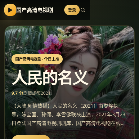
▶
国产高清电视剧
登录
国产高清电视剧
· 今日主推
人民的名义
9.7
分
剧情
成都
2021
【大陆·剧情热播】人民的名义（2021）由娄烨执
导，陈宝国、孙俪、李雪健联袂出演，2021年3月23
日登陆国产高清电视剧剧库，国产高清电视剧在线观
看。